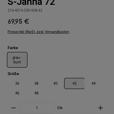
S-Janna 72
214-4014-290-908-42
69,95 €
Regulärer Preis:
Preise inkl. MwSt. zzgl. Versandkosten
auswählen
Farbe
grau -
bunt
auswählen
Größe
36
38
40
42
44
46
48
Produkt Anzahl: Gib den gewünschten Wert ein oder
Stk