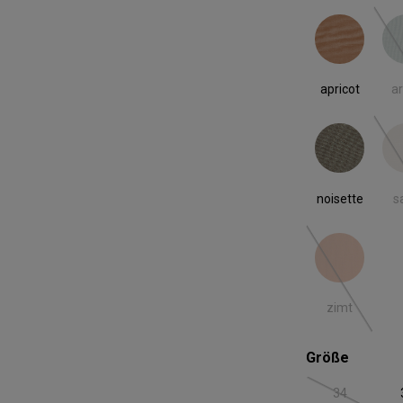
apricot
ar
apricot
ar
noisette
s
noisette
s
zimt
(Diese Option
zimt
auswäh
Größe
34
(Diese Option