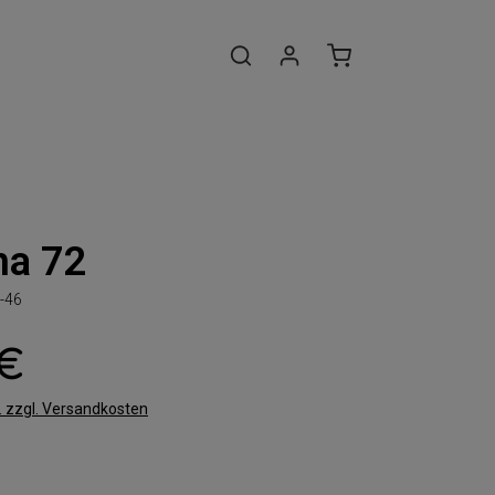
na 72
-46
 €
t. zzgl. Versandkosten
len