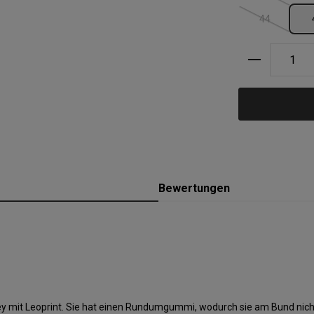
44
(Diese Option
Produkt A
Bewertungen
ey mit Leoprint. Sie hat einen Rundumgummi, wodurch sie am Bund nich