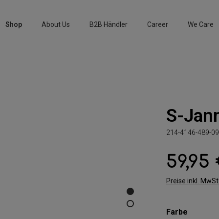
Shop
About Us
B2B Händler
Career
We Care
S-Jan
214-4146-489-09
59,95
Regulärer Preis:
Preise inkl. MwS
auswäh
Farbe