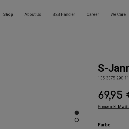
Shop
About Us
B2B Händler
Career
We Care
S-Jan
135-3375-290-11
69,95
Regulärer Preis:
Preise inkl. MwS
auswäh
Farbe