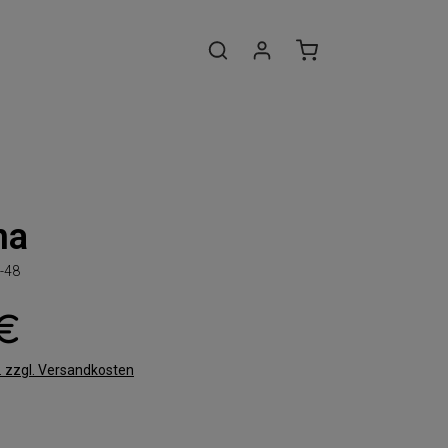
na
-48
 €
t. zzgl. Versandkosten
len