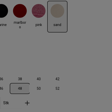
rine
marlboro
pink
sand
marlbor
rine
pink
sand
o
len
36
38
40
42
 ist zurzeit nicht verfügbar.)
46
48
50
52
nzahl: Gib den gewünschten Wert ein oder
Stk