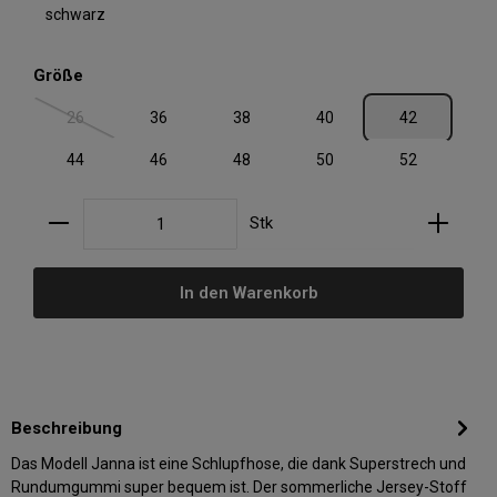
schwarz
auswählen
Größe
26
36
38
40
42
(Diese Option ist zurzeit nicht verfügbar.)
44
46
48
50
52
Produkt Anzahl: Gib den gewünschten Wert ein oder
Stk
In den Warenkorb
Beschreibung
Das Modell Janna ist eine Schlupfhose, die dank Superstrech und
Rundumgummi super bequem ist. Der sommerliche Jersey-Stoff