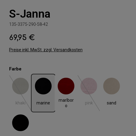
S-Janna
135-3375-290-58-42
69,95 €
Regulärer Preis:
Preise inkl. MwSt. zzgl. Versandkosten
auswählen
Farbe
khaki
marine
marlboro
pink
sand
(Diese Option ist zurzeit nicht verfügbar.)
(Diese Option ist zurzeit nic
marlbor
khaki
marine
pink
sand
o
schwarz