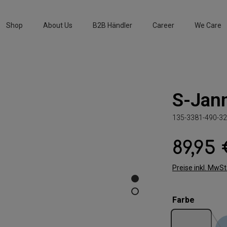
Shop
About Us
B2B Händler
Career
We Care
S-Jan
135-3381-490-32
89,95
Regulärer Preis:
Preise inkl. MwS
auswäh
Farbe