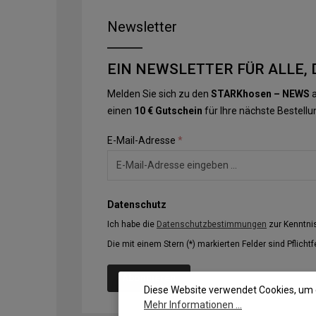
Newsletter
EIN NEWSLETTER FÜR ALLE, 
Melden Sie sich zu den
STARKhosen – NEWS
a
einen
10 € Gutschein
für Ihre nächste Bestellu
E-Mail-Adresse
*
Datenschutz
Ich habe die
Datenschutzbestimmungen
zur Kenntn
Die mit einem Stern (*) markierten Felder sind Pflichtf
Abonnieren
Diese Website verwendet Cookies, um 
Mehr Informationen ...