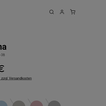
na
-38
 €
t. zzgl. Versandkosten
len