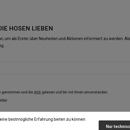
DIE HOSEN LIEBEN
n, um als Erster über Neuheiten und Aktionen informiert zu werden. 
ng.
is genommen und die
AGB
gelesen und bin mit ihnen einverstanden.
elder.
eine bestmögliche Erfahrung bieten zu können.
Nur technis