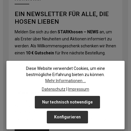
EIN NEWSLETTER FÜR ALLE, DIE
HOSEN LIEBEN
Melden Sie sich zu den
STARKhosen – NEWS
an, um
als Erster über Neuheiten und Aktionen informiert zu
werden. Als Willkommensgeschenk schenken wir Ihnen
einen
10 € Gutschein
für Ihre nächste Bestellung.
E-Mail-Adresse
*
Diese Website verwendet Cookies, um eine
bestmögliche Erfahrung bieten zu können.
Mehr Informationen ...
Datenschutz
|
Impressum
Datenschutz
Ich habe die
Datenschutzbestimmungen
zur Kenntnis
Nur technisch notwendige
genommen und die
AGB
gelesen und bin mit ihnen
einverstanden.
Konfigurieren
Die mit einem Stern (*) markierten Felder sind Pflichtfelder.