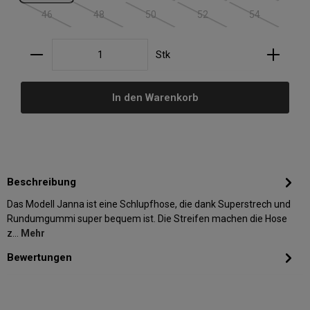
46
48
50
52
54
(Diese Option ist zurzeit nicht verfügbar.)
(Diese Option ist zurzeit nicht verfügbar.)
(Diese Option ist zurzeit nicht verfügbar.)
(Diese Option ist zurzeit nic
(Diese Option i
Produkt Anzahl: Gib den gewünschten Wert ein oder
Stk
In den Warenkorb
Beschreibung
Das Modell Janna ist eine Schlupfhose, die dank Superstrech und
Rundumgummi super bequem ist. Die Streifen machen die Hose
z…
Mehr
Bewertungen