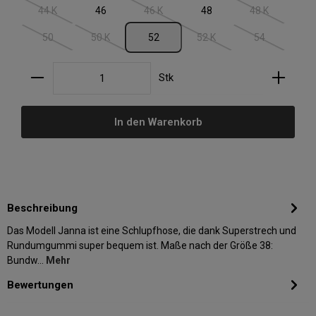
44 K
46
46 K
48
48 K
(Diese Option ist zurzeit nicht verfügbar.)
(Diese Option ist zurzeit nicht verfügbar.)
(Diese Option i
50
50 K
52
52 K
54
(Diese Option ist zurzeit nicht verfügbar.)
(Diese Option ist zurzeit nicht verfügbar.)
(Diese Option ist zurzeit nic
(Diese Option i
Produkt Anzahl: Gib den gewünschten Wert ein oder
Stk
In den Warenkorb
Beschreibung
Das Modell Janna ist eine Schlupfhose, die dank Superstrech und
Rundumgummi super bequem ist. Maße nach der Größe 38:
Bundw…
Mehr
Bewertungen