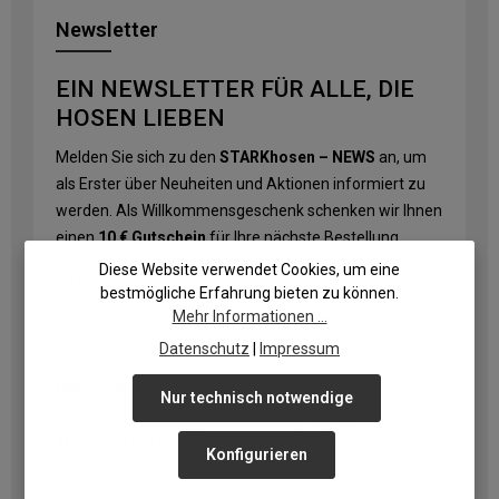
Newsletter
EIN NEWSLETTER FÜR ALLE, DIE
HOSEN LIEBEN
Melden Sie sich zu den
STARKhosen – NEWS
an, um
als Erster über Neuheiten und Aktionen informiert zu
werden. Als Willkommensgeschenk schenken wir Ihnen
einen
10 € Gutschein
für Ihre nächste Bestellung.
Diese Website verwendet Cookies, um eine
E-Mail-Adresse
*
bestmögliche Erfahrung bieten zu können.
Mehr Informationen ...
Datenschutz
|
Impressum
Datenschutz
Nur technisch notwendige
Ich habe die
Datenschutzbestimmungen
zur Kenntnis
genommen und die
AGB
gelesen und bin mit ihnen
Konfigurieren
einverstanden.
Die mit einem Stern (*) markierten Felder sind Pflichtfelder.