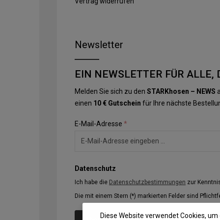
Vertrag widerrufen
Newsletter
EIN NEWSLETTER FÜR ALLE, 
Melden Sie sich zu den
STARKhosen – NEWS
a
einen
10 € Gutschein
für Ihre nächste Bestellu
E-Mail-Adresse
*
Datenschutz
Ich habe die
Datenschutzbestimmungen
zur Kenntn
Die mit einem Stern (*) markierten Felder sind Pflichtf
Diese Website verwendet Cookies, um 
Abonnieren