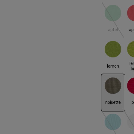
apfel
ap
(Diese Option
apfel
ap
lemon
lemo
l
lemon
l
noisette
p
noisette
p
tuerkis
we
(Diese Option