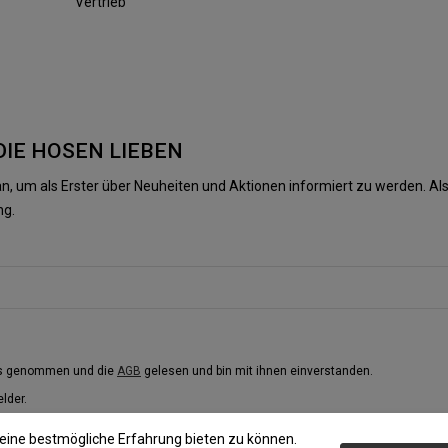
Vertrieb
DIE HOSEN LIEBEN
n, um als Erster über Neuheiten und Aktionen informiert zu werden. 
ng.
is genommen und die
AGB
gelesen und bin mit ihnen einverstanden.
elder.
eine bestmögliche Erfahrung bieten zu können.