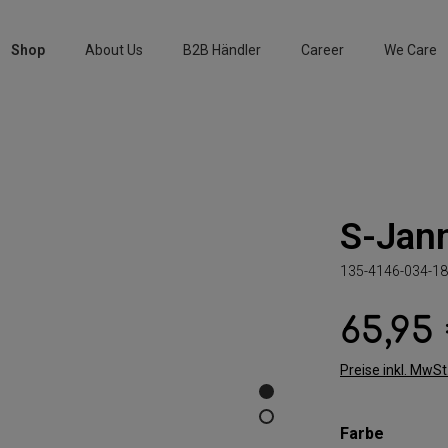
Shop
About Us
B2B Händler
Career
We Care
S-Jan
135-4146-034-18
65,95
Regulärer Preis:
Preise inkl. MwS
auswäh
Farbe