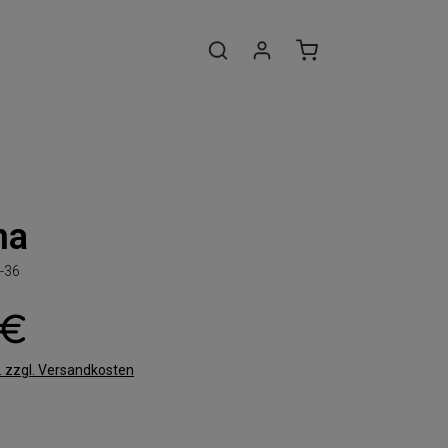
na
-36
 €
t. zzgl. Versandkosten
len