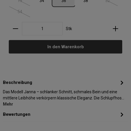
19
34
36
38
52
(Diese Option ist zurzeit nicht verfügbar.)
(Diese Option i
54
(Diese Option ist zurzeit nicht verfügbar.)
Produkt Anzahl: Gib den gewünschten Wert ein oder
Stk
In den Warenkorb
Beschreibung
Das Modell Janna – schlanker Schnitt, schmales Bein und eine
mittlere Leibhöhe verkörpern klassische Eleganz. Die Schlupfhos…
Mehr
Bewertungen