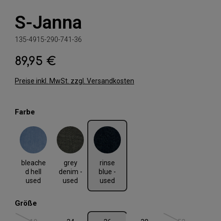
S-Janna
135-4915-290-741-36
89,95 €
Regulärer Preis:
Preise inkl. MwSt. zzgl. Versandkosten
auswählen
Farbe
bleached hell used
grey denim - used
rinse blue - used
bleache
grey
rinse
d hell
denim -
blue -
used
used
used
auswählen
Größe