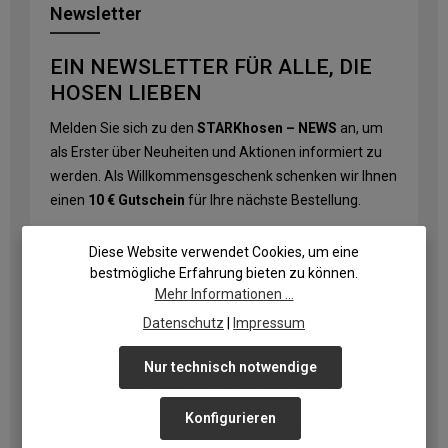
Newsletter
EIN NEWSLETTER FÜR ALLE, DIE
HOSEN LIEBEN
Melden Sie sich zu den
STARKhosen – NEWS
an, um
als Erster über Neuheiten und Aktionen informiert zu
werden. Als Willkommensgeschenk schenken wir Ihnen
einen
10 € Gutschein
für Ihre nächste Bestellung.
E-Mail-Adresse
*
Diese Website verwendet Cookies, um eine
bestmögliche Erfahrung bieten zu können.
Mehr Informationen ...
Datenschutz
|
Impressum
Datenschutz
Ich habe die
Datenschutzbestimmungen
zur Kenntnis
Nur technisch notwendige
genommen und die
AGB
gelesen und bin mit ihnen
einverstanden.
Konfigurieren
Die mit einem Stern (*) markierten Felder sind Pflichtfelder.