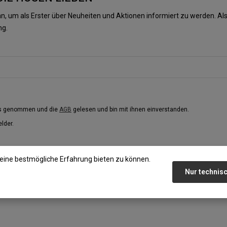
n, um als Erster über Neuheiten und Aktionen informiert zu werden. 
ng.
is genommen und die
AGB
gelesen und bin mit ihnen einverstanden.
elder.
eine bestmögliche Erfahrung bieten zu können.
Nur technis