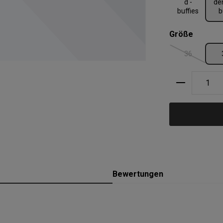
d -
de
buffies
b
auswäh
Größe
36
(Diese Option
Produkt A
Bewertungen