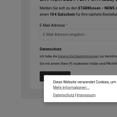
Melden Sie sich zu den
STARKhosen – NEWS
a
einen
10 € Gutschein
für Ihre nächste Bestellu
E-Mail-Adresse
*
Datenschutz
Ich habe die
Datenschutzbestimmungen
zur Kenntn
Die mit einem Stern (*) markierten Felder sind Pflichtf
Abonnieren
Diese Website verwendet Cookies, um 
Mehr Informationen ...
Datenschutz
|
Impressum