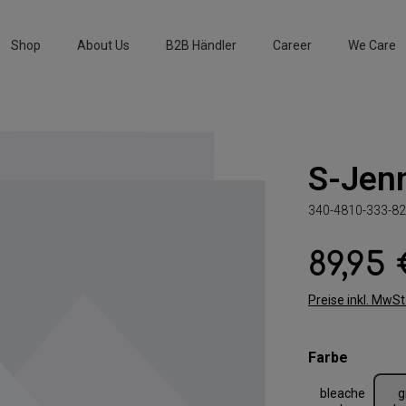
Shop
About Us
B2B Händler
Career
We Care
S-Jen
340-4810-333-82
89,95
Regulärer Preis:
Preise inkl. MwS
auswäh
Farbe
bleache
g