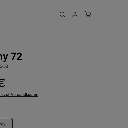
ny 72
2-38
 €
t. zzgl. Versandkosten
len
rey