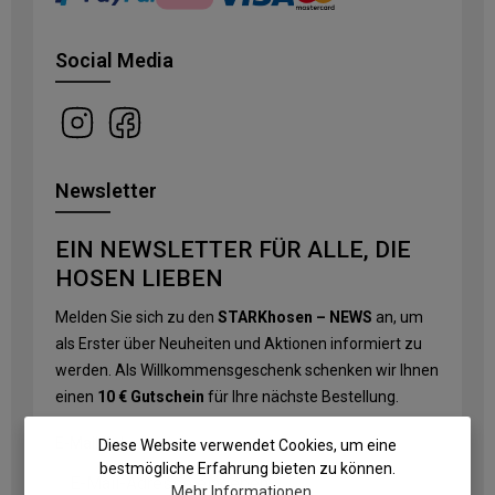
Social Media
Newsletter
EIN NEWSLETTER FÜR ALLE, DIE
HOSEN LIEBEN
Melden Sie sich zu den
STARKhosen – NEWS
an, um
als Erster über Neuheiten und Aktionen informiert zu
werden. Als Willkommensgeschenk schenken wir Ihnen
einen
10 € Gutschein
für Ihre nächste Bestellung.
E-Mail-Adresse
*
Diese Website verwendet Cookies, um eine
bestmögliche Erfahrung bieten zu können.
Mehr Informationen ...