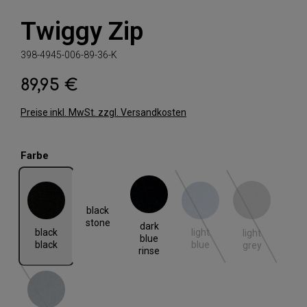
Twiggy Zip
398-4945-006-89-36-K
89,95 €
Regulärer Preis:
Preise inkl. MwSt. zzgl. Versandkosten
auswählen
Farbe
black
black black
dark blue rinse
light blue
light grey
(Diese Option ist zurzeit nic
(Diese Option i
stone
dark
black
light
light
blue
black
blue
grey
rinse
rinse blue