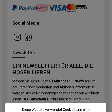
Social Media
Newsletter
EIN NEWSLETTER FÜR ALLE, DIE
HOSEN LIEBEN
Melden Sie sich zu den
STARKhosen – NEWS
an, um
als Erster über Neuheiten und Aktionen informiert zu
werden. Als Willkommensgeschenk schenken wir Ihnen
einen
10 € Gutschein
für Ihre nächste Bestellung.
Diese Website verwendet Cookies, um eine
E-Mail-Adresse
*