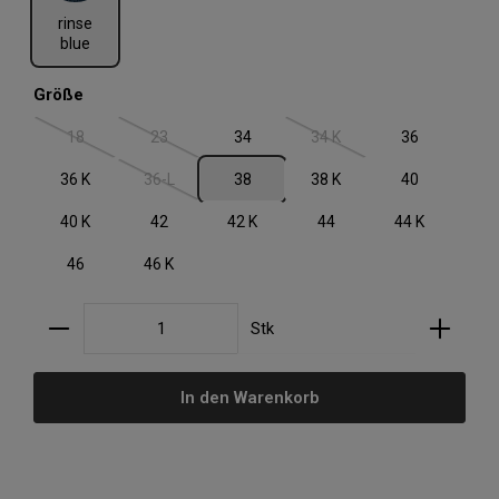
rinse
blue
auswählen
Größe
18
23
34
34 K
36
(Diese Option ist zurzeit nicht verfügbar.)
(Diese Option ist zurzeit nicht verfügbar.)
(Diese Option ist zurzeit nic
36 K
36-L
38
38 K
40
(Diese Option ist zurzeit nicht verfügbar.)
40 K
42
42 K
44
44 K
46
46 K
Produkt Anzahl: Gib den gewünschten Wert ein oder
Stk
In den Warenkorb