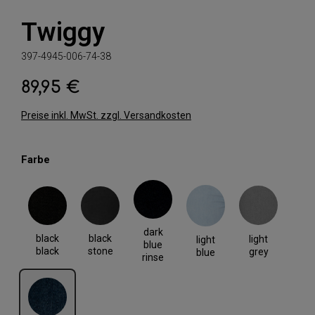
Twiggy
397-4945-006-74-38
89,95 €
Regulärer Preis:
Preise inkl. MwSt. zzgl. Versandkosten
auswählen
Farbe
black black
black stone
dark blue rinse
light blue
light grey
dark
black
black
light
light
blue
black
stone
grey
blue
rinse
rinse blue