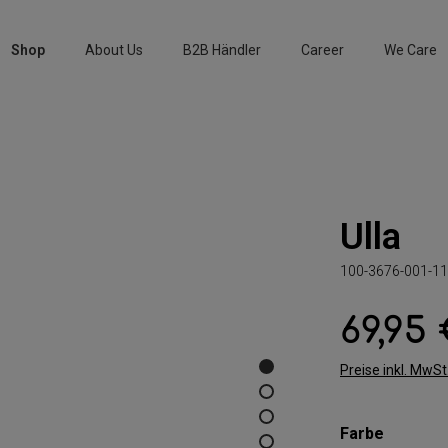
Shop
About Us
B2B Händler
Career
We Care
Ulla
100-3676-001-11
69,95
Regulärer Preis:
Preise inkl. MwS
auswäh
Farbe