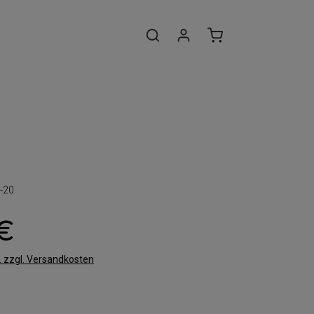
-20
 €
t. zzgl. Versandkosten
len