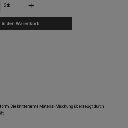
nzahl: Gib den gewünschten Wert ein oder
Stk
In den Warenkorb
form. Die knitterarme Material-Mischung überzeugt durch
ät.