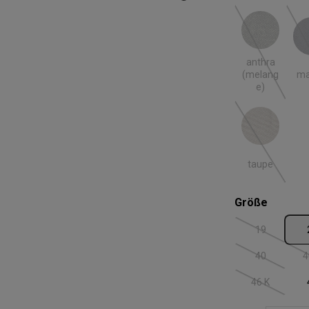
anthra (melange)
ma
(Diese Option
anthra
ma
(melang
e)
taupe
(Diese Option
taupe
auswäh
Größe
19
(Diese Option
40
4
(Diese Option
46 K
(Diese Option