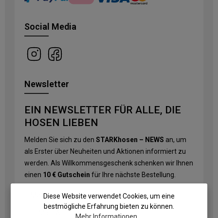
Social Media
Newsletter
EIN NEWSLETTER FÜR ALLE, DIE
HOSEN LIEBEN
Melden Sie sich zu den
STARKhosen – NEWS
an, um
als Erster über Neuheiten und Aktionen informiert zu
werden. Als Willkommensgeschenk schenken wir Ihnen
einen
10 € Gutschein
für Ihre nächste Bestellung.
E-Mail-Adresse
*
Diese Website verwendet Cookies, um eine
bestmögliche Erfahrung bieten zu können.
Mehr Informationen ...