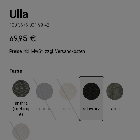
Ulla
100-3676-001-99-42
69,95 €
Regulärer Preis:
Preise inkl. MwSt. zzgl. Versandkosten
auswählen
Farbe
anthra (melange)
marine
sand
schwarz
silber
(Diese Option ist zurzeit nicht verfügbar.)
(Diese Option ist zurzeit nicht verfügbar.)
anthra
marine
sand
schwarz
silber
(melang
e)
taupe