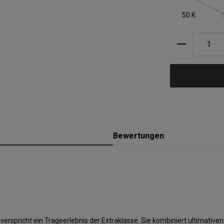
50 K
Produkt A
Bewertungen
pricht ein Trageerlebnis der Extraklasse. Sie kombiniert ultimativen K