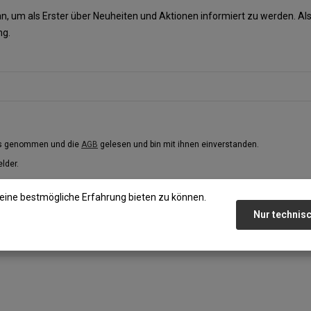
n, um als Erster über Neuheiten und Aktionen informiert zu werden. 
ng.
is genommen und die
AGB
gelesen und bin mit ihnen einverstanden.
elder.
eine bestmögliche Erfahrung bieten zu können.
Nur technis