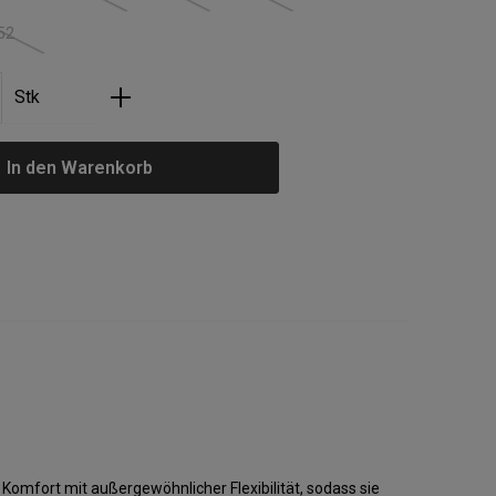
52
(Diese Option ist zurzeit nicht verfügbar.)
nzahl: Gib den gewünschten Wert ein oder
Stk
In den Warenkorb
omfort mit außergewöhnlicher Flexibilität, sodass sie