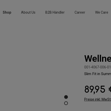
Shop
About Us
B2B Händler
Career
We Care
Welln
001-4067-006-01
Slim Fit in Summ
89,95
Regulärer Preis:
Preise inkl. MwS