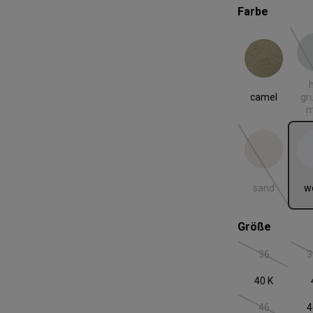
auswäh
Farbe
camel
hell gr
h
camel
gr
m
sand
we
(Diese Option
sand
w
auswäh
Größe
36
3
(Diese Option
40 K
46
4
(Diese Option