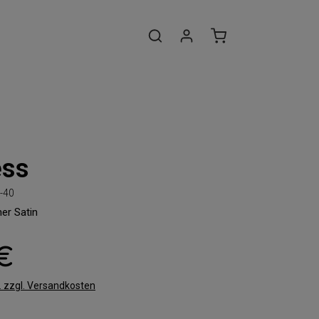
ess
-40
er Satin
 €
t. zzgl. Versandkosten