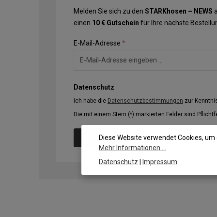
Melden Sie sich zu den
STARKhosen – NEWS
a
einen
10 € Gutschein
für Ihre nächste Bestellu
E-Mail-Adresse
*
Datenschutz
Ich habe die
Datenschutzbestimmungen
zur Kenntn
Die mit einem Stern (*) markierten Felder sind Pflichtf
Diese Website verwendet Cookies, um 
Abonnieren
Mehr Informationen ...
Datenschutz
|
Impressum