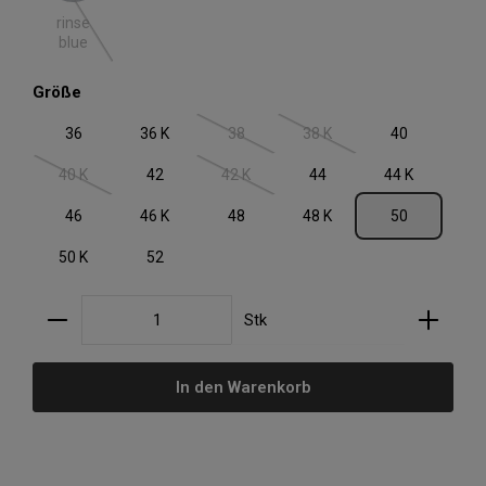
(Diese Option ist zurzeit nicht verfügbar.)
rinse
blue
auswählen
Größe
36
36 K
38
38 K
40
(Diese Option ist zurzeit nicht verfügbar.)
(Diese Option ist zurzeit nic
40 K
42
42 K
44
44 K
(Diese Option ist zurzeit nicht verfügbar.)
(Diese Option ist zurzeit nicht verfügbar.)
46
46 K
48
48 K
50
50 K
52
Produkt Anzahl: Gib den gewünschten Wert ein oder
Stk
In den Warenkorb