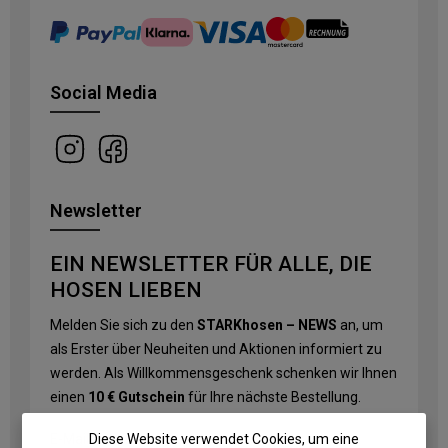
Social Media
Newsletter
EIN NEWSLETTER FÜR ALLE, DIE
HOSEN LIEBEN
Melden Sie sich zu den
STARKhosen – NEWS
an, um
als Erster über Neuheiten und Aktionen informiert zu
werden. Als Willkommensgeschenk schenken wir Ihnen
einen
10 € Gutschein
für Ihre nächste Bestellung.
Diese Website verwendet Cookies, um eine
E-Mail-Adresse
*