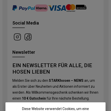
Social Media
Newsletter
EIN NEWSLETTER FÜR ALLE, DIE
HOSEN LIEBEN
Melden Sie sich zu den
STARKhosen – NEWS
an, um
als Erster über Neuheiten und Aktionen informiert zu
werden. Als Willkommensgeschenk schenken wir Ihnen
einen
10 € Gutschein
für Ihre nächste Bestellung.
Diese Website verwendet Cookies, um eine
E-Mail-Adresse
*