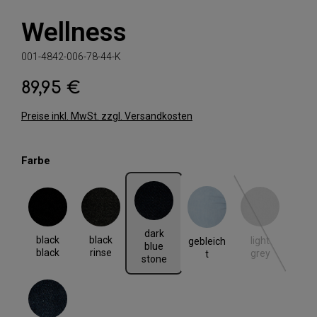
Wellness
001-4842-006-78-44-K
89,95 €
Regulärer Preis:
Preise inkl. MwSt. zzgl. Versandkosten
auswählen
Farbe
black black
black rinse
dark blue stone
gebleicht
light grey
(Diese Option i
dark
black
black
light
gebleich
blue
black
rinse
grey
t
stone
rinse blue