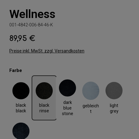
Wellness
001-4842-006-84-46-K
89,95 €
Regulärer Preis:
Preise inkl. MwSt. zzgl. Versandkosten
auswählen
Farbe
black black
black rinse
dark blue stone
gebleicht
light grey
dark
black
black
light
gebleich
blue
black
rinse
grey
t
stone
rinse blue