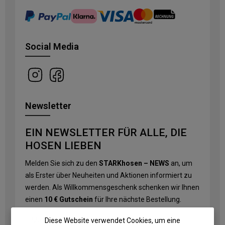
Social Media
Newsletter
EIN NEWSLETTER FÜR ALLE, DIE
HOSEN LIEBEN
Melden Sie sich zu den
STARKhosen – NEWS
an, um
als Erster über Neuheiten und Aktionen informiert zu
werden. Als Willkommensgeschenk schenken wir Ihnen
einen
10 € Gutschein
für Ihre nächste Bestellung.
Diese Website verwendet Cookies, um eine
E-Mail-Adresse
*