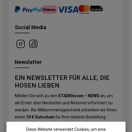
Social Media
Newsletter
EIN NEWSLETTER FÜR ALLE, DIE
HOSEN LIEBEN
Melden Sie sich zu den
STARKhosen – NEWS
an, um
als Erster über Neuheiten und Aktionen informiert zu
werden. Als Willkommensgeschenk schenken wir Ihnen
einen
10 € Gutschein
für Ihre nächste Bestellung.
Diese Website verwendet Cookies, um eine
E-Mail-Adresse
*