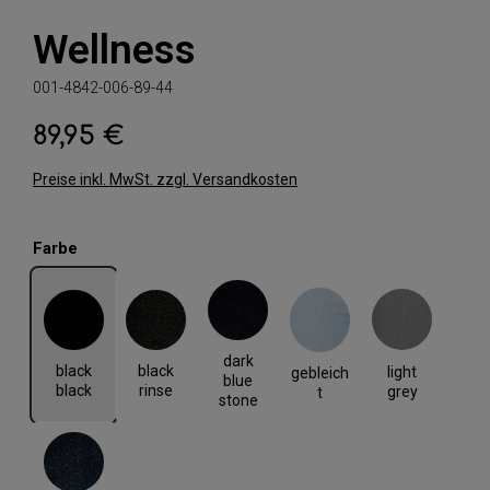
Wellness
001-4842-006-89-44
89,95 €
Regulärer Preis:
Preise inkl. MwSt. zzgl. Versandkosten
auswählen
Farbe
black black
black rinse
dark blue stone
gebleicht
light grey
dark
black
black
light
gebleich
blue
black
rinse
grey
t
stone
rinse blue