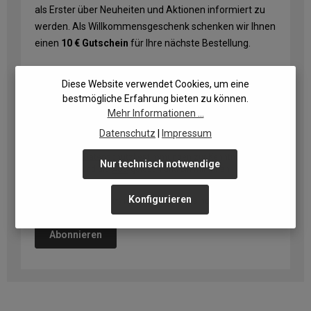
als Erster über Neuheiten und Aktionen informiert zu
werden. Als Willkommensgeschenk schenken wir Ihnen
einen
10 € Gutschein
für Ihre nächste Bestellung.
E-Mail-Adresse
*
Diese Website verwendet Cookies, um eine
bestmögliche Erfahrung bieten zu können.
Mehr Informationen ...
Datenschutz
|
Impressum
Datenschutz
Ich habe die
Datenschutzbestimmungen
zur Kenntnis
Nur technisch notwendige
genommen und die
AGB
gelesen und bin mit ihnen
einverstanden.
Konfigurieren
Die mit einem Stern (*) markierten Felder sind Pflichtfelder.
Abonnieren