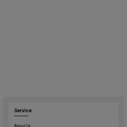
Service
About Us