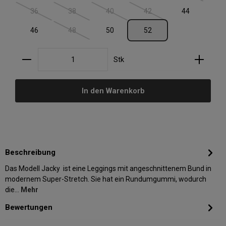
36
38
40
42
44
(Diese Option ist zurzeit nicht verfügbar.)
(Diese Option ist zurzeit nicht verfügbar.)
(Diese Option ist zurzeit nicht verfügbar.)
(Diese Option ist zurzeit nic
46
48
50
52
(Diese Option ist zurzeit nicht verfügbar.)
Produkt Anzahl: Gib den gewünschten Wert ein oder
Stk
In den Warenkorb
Beschreibung
Das Modell Jacky ist eine Leggings mit angeschnittenem Bund in
modernem Super-Stretch. Sie hat ein Rundumgummi, wodurch
die…
Mehr
Bewertungen