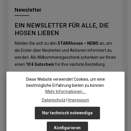
Newsletter
EIN NEWSLETTER FÜR ALLE, DIE
HOSEN LIEBEN
Melden Sie sich zu den
STARKhosen – NEWS
an, um
als Erster über Neuheiten und Aktionen informiert zu
werden. Als Willkommensgeschenk schenken wir Ihnen
einen
10 € Gutschein
für Ihre nächste Bestellung.
E-Mail-Adresse
*
Diese Website verwendet Cookies, um eine
bestmögliche Erfahrung bieten zu können.
Mehr Informationen ...
Datenschutz
|
Impressum
Datenschutz
Ich habe die
Datenschutzbestimmungen
zur Kenntnis
Nur technisch notwendige
genommen und die
AGB
gelesen und bin mit ihnen
einverstanden.
Konfigurieren