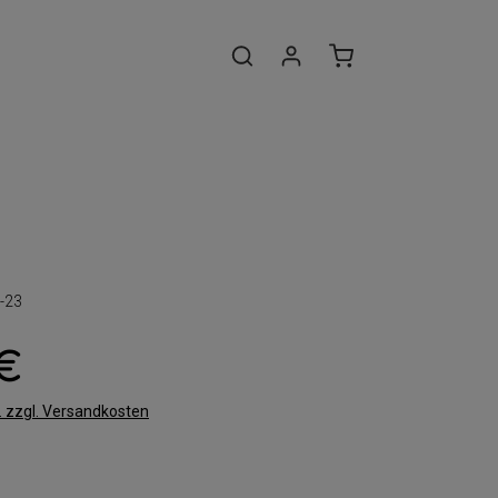
-23
 €
t. zzgl. Versandkosten
len