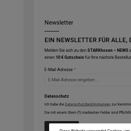
Newsletter
EIN NEWSLETTER FÜR ALLE, 
Melden Sie sich zu den
STARKhosen – NEWS
a
einen
10 € Gutschein
für Ihre nächste Bestellu
E-Mail-Adresse
*
Datenschutz
Ich habe die
Datenschutzbestimmungen
zur Kenntn
Die mit einem Stern (*) markierten Felder sind Pflichtf
Abonnieren