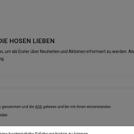
DIE HOSEN LIEBEN
n, um als Erster über Neuheiten und Aktionen informiert zu werden. 
ng.
is genommen und die
AGB
gelesen und bin mit ihnen einverstanden.
elder.