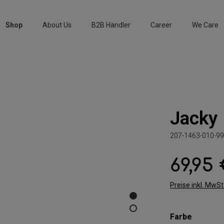
Shop
About Us
B2B Händler
Career
We Care
Jacky
207-1463-010-99
69,95
Regulärer Preis:
Preise inkl. MwS
auswäh
Farbe